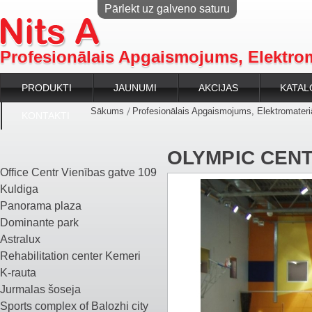
Pārlekt uz galveno saturu
Profesionālais Apgaismojums, Elektrom
PRODUKTI
JAUNUMI
AKCIJAS
KATAL
Sākums
Profesionālais Apgaismojums, Elektromateriā
KONTAKTI
OLYMPIC CEN
Office Centr Vienības gatve 109
Kuldiga
Panorama plaza
Dominante park
Astralux
Rehabilitation center Kemeri
K-rauta
Jurmalas šoseja
Sports complex of Balozhi city