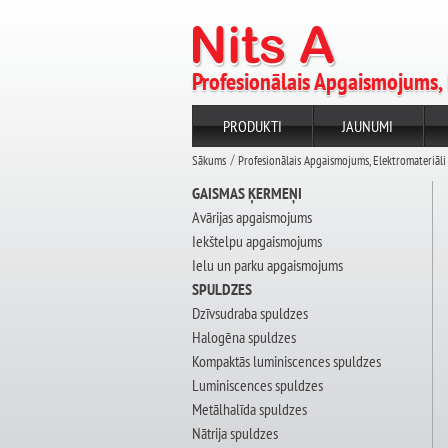
Profesionālais Apgaismojums, 
PRODUKTI
JAUNUMI
Sākums
Profesionālais Apgaismojums, Elektromateriāli
GAISMAS ĶERMEŅI
Avārijas apgaismojums
Iekštelpu apgaismojums
Ielu un parku apgaismojums
SPULDZES
Dzīvsudraba spuldzes
Halogēna spuldzes
Kompaktās luminiscences spuldzes
Luminiscences spuldzes
Metālhalīda spuldzes
Nātrija spuldzes