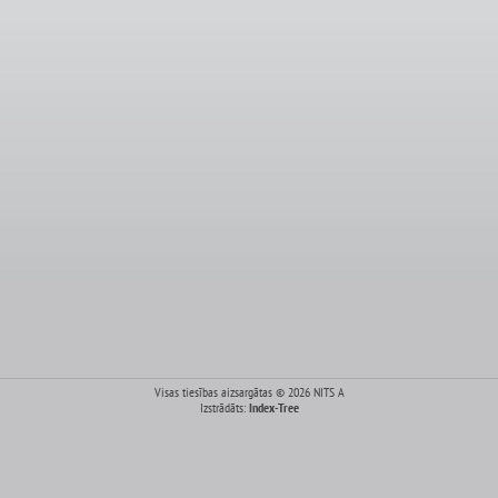
Visas tiesības aizsargātas © 2026 NITS A
Izstrādāts:
Index-Tree