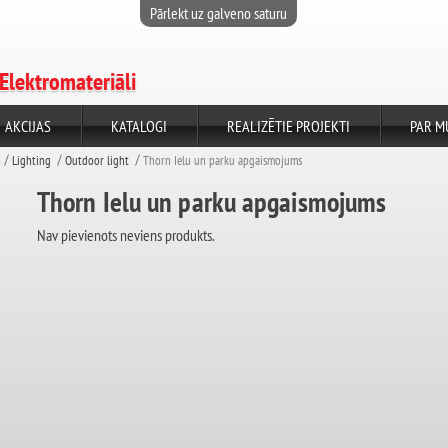
Pārlekt uz galveno saturu
Elektromateriāli
AKCIJAS
KATALOGI
REALIZĒTIE PROJEKTI
PAR M
Lighting
Outdoor light
Thorn Ielu un parku apgaismojums
Thorn Ielu un parku apgaismojums
Nav pievienots neviens produkts.