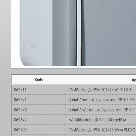
Kods
Ap
069511
Pārslēdzis a/z IP55 10A/250V PLEXO
069571
Dubultā kontaktligzda ar zem. 2P+E IP
069576
Dubultā v/a kontaktligzda ar zem. 2P+E
069672
v/a kārba dubultā H PLEXO pelēka
069709
Pārslēdzis a/z IP55 10A/250Vv/a PLEXO