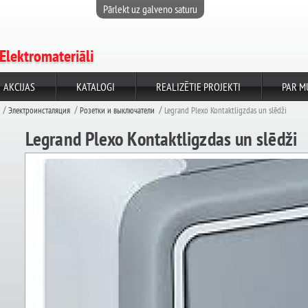
Pārlekt uz galveno saturu
Elektromateriāli
AKCIJAS
KATALOGI
REALIZĒTIE PROJEKTI
PAR M
Электроинсталяция
Розетки и выключатели
Legrand Plexo Kontaktligzdas un slēdži
Legrand Plexo Kontaktligzdas un slēdži