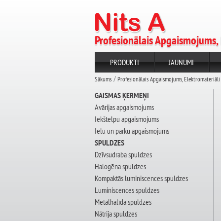
Profesionālais Apgaismojums, 
PRODUKTI
JAUNUMI
Sākums
Profesionālais Apgaismojums, Elektromateriāli
GAISMAS ĶERMEŅI
Avārijas apgaismojums
Iekštelpu apgaismojums
Ielu un parku apgaismojums
SPULDZES
Dzīvsudraba spuldzes
Halogēna spuldzes
Kompaktās luminiscences spuldzes
Luminiscences spuldzes
Metālhalīda spuldzes
Nātrija spuldzes