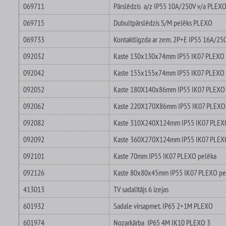
069711
Pārslēdzis a/z IP55 10A/250V v/a PLEX
069715
Dubultpārslēdzis S/M pelēks PLEXO
069733
Kontaktligzda ar zem. 2P+E IP55 16A/2
092032
Kaste 130x130x74mm IP55 IK07 PLEXO 
092042
Kaste 155x155x74mm IP55 IK07 PLEXO 
092052
Kaste 180X140x86mm IP55 IK07 PLEXO 
092062
Kaste 220X170X86mm IP55 IK07 PLEXO
092082
Kaste 310X240X124mm IP55 IK07 PLEX
092092
Kaste 360X270X124mm IP55 IK07 PLEX
092101
Kaste 70mm IP55 IK07 PLEXO pelēka
092126
Kaste 80x80x45mm IP55 IK07 PLEXO pe
413013
TV sadalītājs 6 izejas
601932
Sadale virsapmet. IP65 2+1M PLEXO
601974
Nozarkārba IP65 4M IK10 PLEXO 3