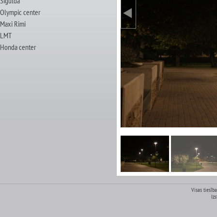
Sigulda
Olympic center
Maxi Rimi
LMT
Honda center
Visas tiesīb
Izs