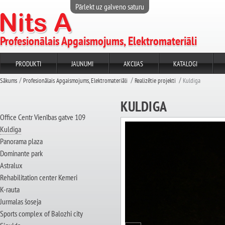
Pārlekt uz galveno saturu
Profesionālais Apgaismojums, Elektromateriāli
PRODUKTI
JAUNUMI
AKCIJAS
KATALOGI
Sākums
Profesionālais Apgaismojums, Elektromateriāli
Realizētie projekti
Kuldiga
KULDIGA
Office Centr Vienības gatve 109
Kuldiga
Panorama plaza
Dominante park
Astralux
Rehabilitation center Kemeri
K-rauta
Jurmalas šoseja
Sports complex of Balozhi city