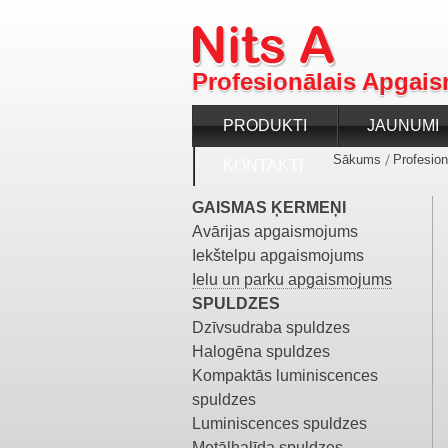
Profesionālais Apgais
PRODUKTI
JAUNUMI
Sākums
Profesion
KONTAKTI
GAISMAS ĶERMEŅI
Avārijas apgaismojums
Iekštelpu apgaismojums
Ielu un parku apgaismojums
SPULDZES
Dzīvsudraba spuldzes
Halogēna spuldzes
Kompaktās luminiscences
spuldzes
Luminiscences spuldzes
Metālhalīda spuldzes