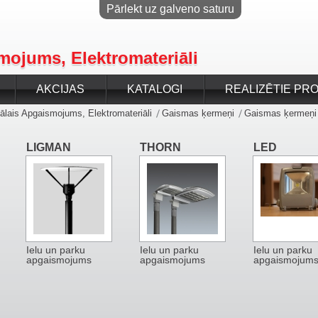
Pārlekt uz galveno saturu
mojums, Elektromateriāli
AKCIJAS
KATALOGI
REALIZĒTIE PRO
ālais Apgaismojums, Elektromateriāli
Gaismas ķermeņi
Gaismas ķermeņi
LIGMAN
THORN
LED
Ielu un parku
Ielu un parku
Ielu un parku
apgaismojums
apgaismojums
apgaismojum